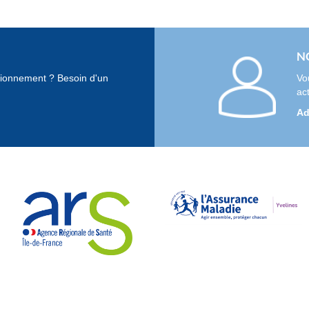
N
tionnement ? Besoin d'un
Vo
ac
Ad