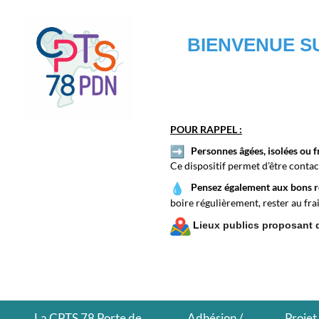
BIENVENUE SU
POUR RAPPEL :
Personnes âgées, isolées ou f
Ce dispositif permet d’être conta
Pensez également aux bons ré
boire régulièrement, rester au fra
L
ieux publics proposant 
La CPTS 78 Porte de
Adhésion /
Projet