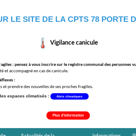
R LE SITE DE LA CPTS 78 PORTE
Vigilance canicule
ragiles : pensez à vous inscrire sur le registre communal des personnes v
cté et accompagné en cas de canicule.
flexes :
is et prendre des nouvelles de ses proches fragiles.
des espaces climatisés :
Abris climatiques
Plus d'information
 de
Actualités de la
Informations
P